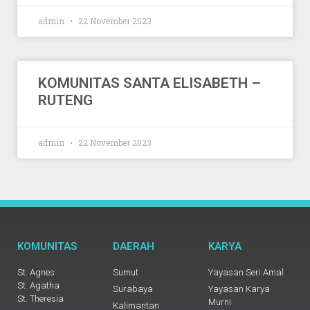
admin
22 November 2023
KOMUNITAS SANTA ELISABETH –
RUTENG
admin
22 November 2023
KOMUNITAS
DAERAH
KARYA
St. Agnes
Sumut
Yayasan Seri Amal
St. Agatha
Surabaya
Yayasan Karya
St. Theresia
Murni
Kalimantan